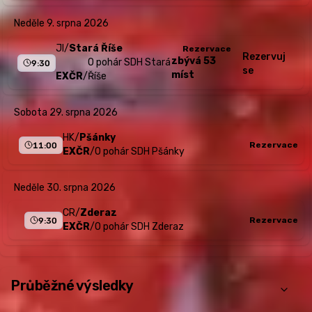
neděle 9. srpna 2026
JI
/
Stará Říše
Rezervace
Rezervuj
zbývá 53
O pohár SDH Stará
9:30
se
míst
EXČR
/
Říše
sobota 29. srpna 2026
HK
/
Pšánky
Rezervace
11:00
EXČR
/
O pohár SDH Pšánky
neděle 30. srpna 2026
CR
/
Zderaz
Rezervace
9:30
EXČR
/
O pohár SDH Zderaz
Průběžné výsledky