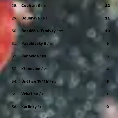
28.
Čechtín B
/
12
TR
29.
Doubrava
/
11
MB
30.
Bezděčí u Trnávky
/
10
SY
31.
Pasohlávky B
/
6
BI
32.
Janovice
/
5
BR
33.
Křenovice
/
4
VY
34.
Únětice 1911 B
/
3
PJ
35.
Vrbětice
/
1
ZL
36.
Karlinky
/
0
LI