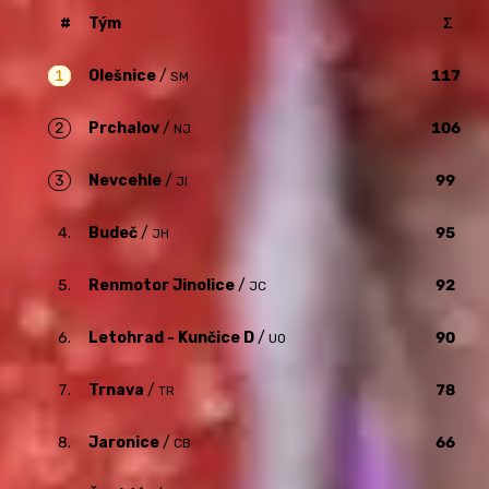
#
Tým
Σ
1
Olešnice
/
117
SM
2
Prchalov
/
106
NJ
3
Nevcehle
/
99
JI
4.
Budeč
/
95
JH
5.
Renmotor Jinolice
/
92
JC
6.
Letohrad - Kunčice D
/
90
UO
7.
Trnava
/
78
TR
8.
Jaronice
/
66
CB