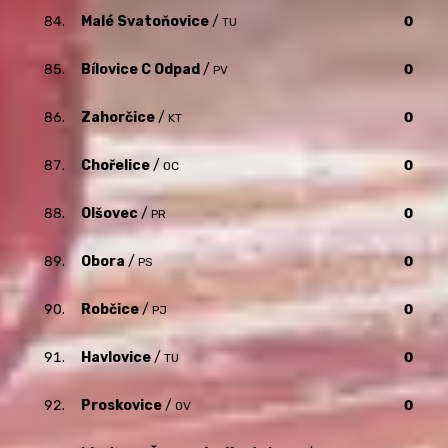
84.
Malé Svatoňovice
/
0
TU
85.
Bílovice C Odpad
/
0
PV
86.
Zahorčice
/
0
KT
87.
Chořelice
/
0
OC
88.
Olšovec
/
0
PR
89.
Obora
/
0
PS
90.
Robčice
/
0
PJ
91.
Havlovice
/
0
TU
92.
Proskovice
/
0
OV