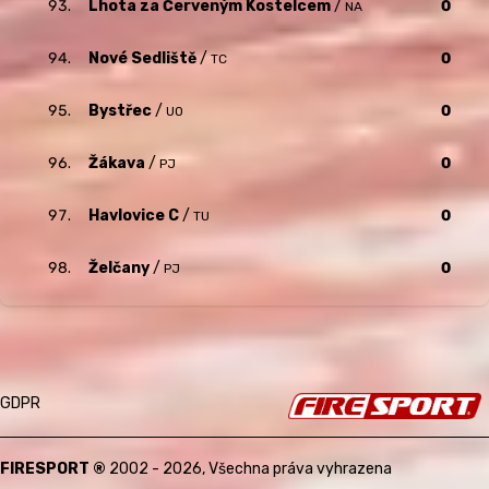
93.
Lhota za Červeným Kostelcem
/
0
NA
94.
Nové Sedliště
/
0
TC
95.
Bystřec
/
0
UO
96.
Žákava
/
0
PJ
97.
Havlovice C
/
0
TU
98.
Želčany
/
0
PJ
Firesport.cz
GDPR
FIRESPORT
®
2002 - 2026, Všechna práva vyhrazena