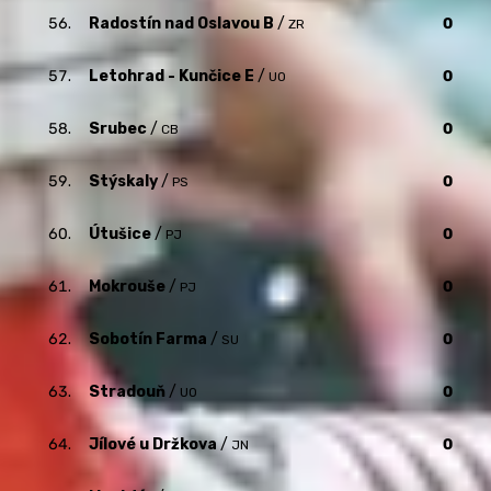
56.
Radostín nad Oslavou B
/
0
ZR
57.
Letohrad - Kunčice E
/
0
UO
58.
Srubec
/
0
CB
59.
Stýskaly
/
0
PS
60.
Útušice
/
0
PJ
61.
Mokrouše
/
0
PJ
62.
Sobotín Farma
/
0
SU
63.
Stradouň
/
0
UO
64.
Jílové u Držkova
/
0
JN