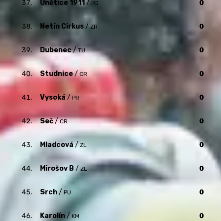
37.
Únětice 1911
/
0
PJ
38.
Netín Cirkus
/
0
ZR
39.
Dubenec
/
0
TU
40.
Studnice
/
0
CR
41.
Vysoká
/
0
PR
42.
Seč
/
0
CR
43.
Mladcová
/
0
ZL
44.
Mirošov B
/
0
ZL
45.
Srch
/
0
PU
46.
Karolín
/
0
KM