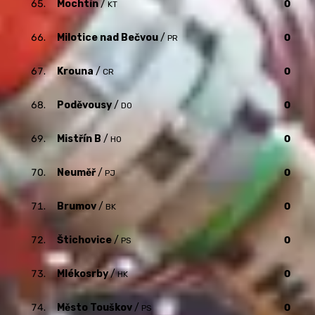
65.
Mochtín
/
0
KT
66.
Milotice nad Bečvou
/
0
PR
67.
Krouna
/
0
CR
68.
Poděvousy
/
0
DO
69.
Mistřín B
/
0
HO
70.
Neuměř
/
0
PJ
71.
Brumov
/
0
BK
72.
Štichovice
/
0
PS
73.
Mlékosrby
/
0
HK
74.
Město Touškov
/
0
PS