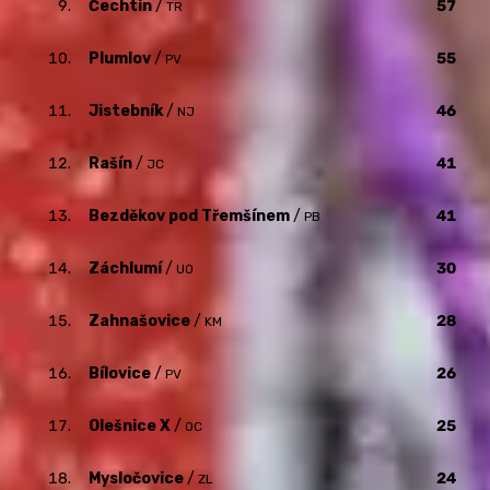
9.
Čechtín
/
57
TR
10.
Plumlov
/
55
PV
11.
Jistebník
/
46
NJ
12.
Rašín
/
41
JC
13.
Bezděkov pod Třemšínem
/
41
PB
14.
Záchlumí
/
30
UO
15.
Zahnašovice
/
28
KM
16.
Bílovice
/
26
PV
17.
Olešnice X
/
25
OC
18.
Mysločovice
/
24
ZL