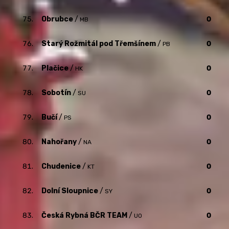
75.
Obrubce
/
0
MB
76.
Starý Rožmitál pod Třemšínem
/
0
PB
77.
Plačice
/
0
HK
78.
Sobotín
/
0
SU
79.
Bučí
/
0
PS
80.
Nahořany
/
0
NA
81.
Chudenice
/
0
KT
82.
Dolní Sloupnice
/
0
SY
83.
Česká Rybná BČR TEAM
/
0
UO