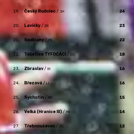
19.
Český Rudolec
/
24
JH
20.
Lavičky
/
23
ZR
21.
Sedlčany
/
22
PB
22.
Těšetice TYFOČÁCI
/
18
OC
23.
Zbraslav
/
16
BI
24.
Březová
/
16
LI
25.
Sychotín
/
15
BK
26.
Velká (Hranice III)
/
14
PR
27.
Třebnouševes
/
12
JC