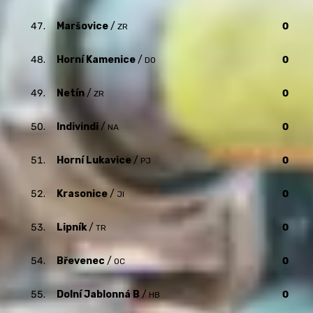
47.
Maršovice
/
0
ZR
48.
Horní Kamenice
/
0
DO
49.
Netín
/
0
ZR
50.
Indivindi
/
0
NA
51.
Horní Lukavice
/
0
PJ
52.
Krasonice
/
0
JI
53.
Lipník
/
0
TR
54.
Břevenec
/
0
OC
55.
Dolní Jablonná B
/
0
HB