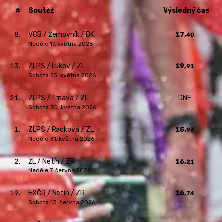
#
Soutěž
Výsledný čas
8.
VCB /
Žernovník / BK
17,
40
neděle 17. května 2026
13.
ZLPS /
Lukov / ZL
19,
91
sobota 23. května 2026
21.
ZLPS /
Trnava / ZL
DNF
sobota 30. května 2026
1.
ZLPS /
Racková / ZL
15,
93
neděle 31. května 2026
2.
ŽL /
Netín / ZR
16,
21
neděle 7. června 2026
19.
EXČR /
Netín / ZR
16,
74
sobota 13. června 2026