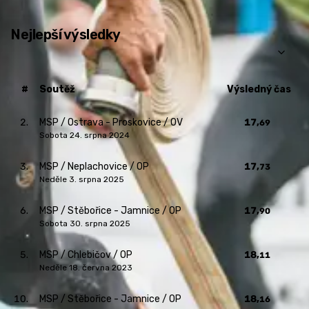
Nejlepší výsledky
#
Soutěž
Výsledný čas
2.
MSP /
Ostrava - Proskovice / OV
17,
69
sobota 24. srpna 2024
3.
MSP /
Neplachovice / OP
17,
73
neděle 3. srpna 2025
6.
MSP /
Stěbořice - Jamnice / OP
17,
90
sobota 30. srpna 2025
5.
MSP /
Chlebičov / OP
18,
11
neděle 18. června 2023
10.
MSP /
Stěbořice - Jamnice / OP
18,
16