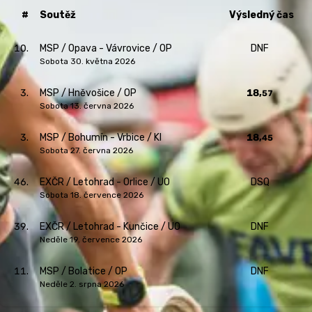
#
Soutěž
Výsledný čas
10.
MSP /
Opava - Vávrovice / OP
DNF
sobota 30. května 2026
3.
MSP /
Hněvošice / OP
18,
57
sobota 13. června 2026
3.
MSP /
Bohumín - Vrbice / KI
18,
45
sobota 27. června 2026
46.
EXČR /
Letohrad - Orlice / UO
DSQ
sobota 18. července 2026
39.
EXČR /
Letohrad - Kunčice / UO
DNF
neděle 19. července 2026
11.
MSP /
Bolatice / OP
DNF
neděle 2. srpna 2026