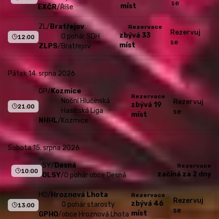
se
míst
EXČR
/
Říše
ZL
/
Bratřejov
Rezervace
Rezervuj
zbývá 33
O pohár SDH
12:00
se
míst
ZLPS
/
Bratřejov
pátek 14. srpna 2026
OP
/
Kozmice
Rezervace
Noční Hlučínská
Rezervuj
zbývá 19
21:00
Hasičská Liga
se
míst
NHHL
/
Kozmice
sobota 15. srpna 2026
SY
/
Desná
Rezervace
10:00
začíná za 2 dny
OLSY
/
O pohár obce Desná
HO
/
Hroznová Lhota
Rezervace
Rezervuj
zbývá 46
O pohár starosty
13:00
se
míst
GPHO
/
obce Hroznová Lhota