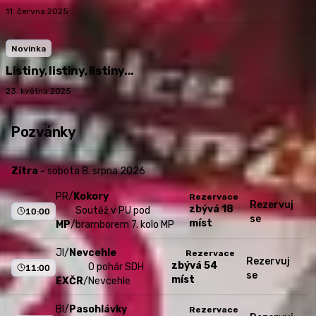
11. června 2025
Novinka
Listiny, listiny, listiny...
23. května 2025
Pozvánky
Zítra -
sobota 8. srpna 2026
PR
/
Kokory
Rezervace
Rezervuj
zbývá 18
Soutěž v PU pod
10:00
se
míst
MP
/
bramborem 7. kolo MP
JI
/
Nevcehle
Rezervace
Rezervuj
zbývá 54
O pohár SDH
11:00
se
míst
EXČR
/
Nevcehle
BI
/
Pasohlávky
Rezervace