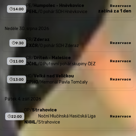
PE
/
Humpolec - Hněvkovice
Rezervace
14:00
začíná za 1 den
PEHL
/
O pohár SDH Hněvkovice
neděle 30. srpna 2026
CR
/
Zderaz
Rezervace
9:30
EXČR
/
O pohár SDH Zderaz
CB
/
Dříteň - Malešice
Rezervace
11:00
JČHL
/
O Putovní pohár skupiny ČEZ
HO
/
Velká nad Veličkou
Rezervace
13:00
GPHO
/
Memoriál Pavla Tomčaly
pátek 4. září 2026
OP
/
Strahovice
Noční Hlučínská Hasičská Liga
Rezervace
22:00
NHHL
/
Strahovice