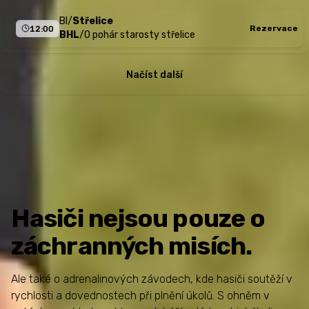
BI
/
Střelice
Rezervace
12:00
BHL
/
O pohár starosty střelice
Načíst další
Hasiči nejsou pouze o
záchranných
misích.
Ale také o adrenalinových závodech, kde hasiči soutěží v
rychlosti a dovednostech při plnění úkolů. S ohněm v