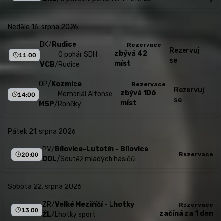
neděle 16. srpna 2026
BK
/
Rudice
Rezervace
Rezervuj
zbývá 42
O pohár SDH
11:00
se
míst
VCB
/
Rudice
OP
/
Kozmice
Rezervace
Rezervuj
zbývá 106
Memoriál Alfonse
14:00
se
míst
MSP
/
Rončky
pátek 21. srpna 2026
PV
/
Bílovice-Lutotín - Bílovice
Rezervace
20:00
ODL
/
Soutěž mladých hasičů
sobota 22. srpna 2026
ZR
/
Velké Meziříčí - Lhotky
Rezervace
13:00
začíná za 1 den
ŽL
/
Lhotky sport