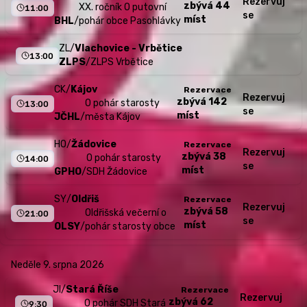
Rezervuj
zbývá 44
XX. ročník O putovní
11:00
se
míst
BHL
/
pohár obce Pasohlávky
ZL
/
Vlachovice - Vrbětice
13:00
ZLPS
/
ZLPS Vrbětice
CK
/
Kájov
Rezervace
Rezervuj
zbývá 142
O pohár starosty
13:00
se
míst
JČHL
/
města Kájov
HO
/
Žádovice
Rezervace
Rezervuj
zbývá 38
O pohár starosty
14:00
se
míst
GPHO
/
SDH Žádovice
SY
/
Oldřiš
Rezervace
Rezervuj
zbývá 58
Oldřišská večerní o
21:00
se
míst
OLSY
/
pohár starosty obce
neděle 9. srpna 2026
JI
/
Stará Říše
Rezervace
Rezervuj
zbývá 62
O pohár SDH Stará
9:30