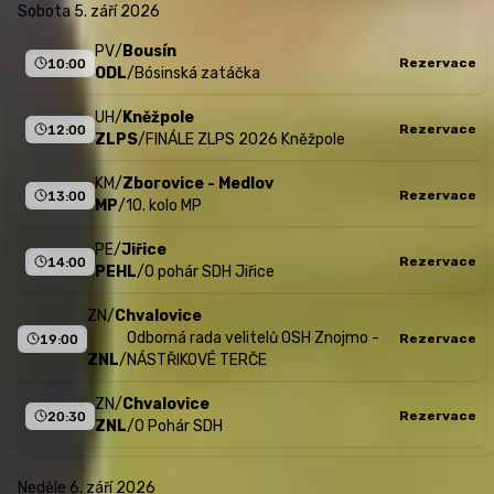
sobota 5. září 2026
PV
/
Bousín
Rezervace
10:00
ODL
/
Bósinská zatáčka
UH
/
Kněžpole
Rezervace
12:00
ZLPS
/
FINÁLE ZLPS 2026 Kněžpole
KM
/
Zborovice - Medlov
Rezervace
13:00
MP
/
10. kolo MP
PE
/
Jiřice
Rezervace
14:00
PEHL
/
O pohár SDH Jiřice
ZN
/
Chvalovice
Odborná rada velitelů OSH Znojmo -
Rezervace
19:00
ZNL
/
NÁSTŘIKOVÉ TERČE
ZN
/
Chvalovice
Rezervace
20:30
ZNL
/
O Pohár SDH
neděle 6. září 2026