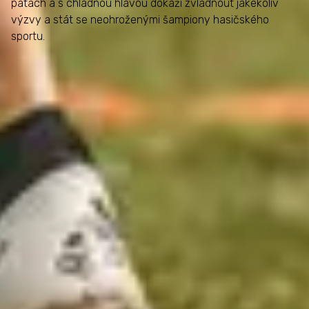
patách a s chladnou hlavou dokáží zvládnout jakékoliv
výzvy a stát se neohroženými šampiony hasičského
sportu.