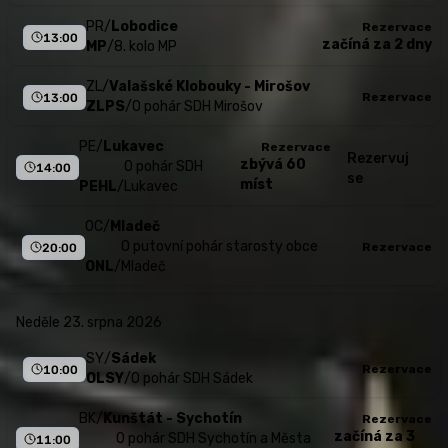
PR
/
Lobodice
Rezervace
13:00
začíná za 2 dny
MP
/
8. kolo MP
ZL
/
Valašské Klobouky - Mirošov
Rezervace
13:00
ZLPS
/
O pohár SDH Mirošov
PE
/
Lukavec
Rezervace
Rezervuj
zbývá 60
O pohár SDH
14:00
se
míst
PEHL
/
Lukavec
OC
/
Mladeč
O putovní pohár starosty obce
Rezervace
20:00
ONL
/
Mladeč
neděle 23. srpna 2026
SY
/
Sádek
Rezervace
10:00
OLSY
/
O pohár SDH Sádek
BK
/
Kunštát - Sychotín
Rezervace
začíná za 3
O pohár SDH Sychotín a Města
11:00