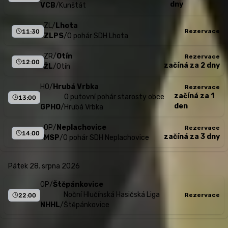
dny
VCB
/
Kunštát
ZL
/
Lhota
Rezervace
11:30
ZLPS
/
O pohár SDH Lhota
ZR
/
Otín
Rezervace
12:00
začíná za 2 dny
ŽL
/
Otín
HO
/
Hrubá Vrbka
Rezervace
začíná za 1
O putovní pohár starosty obce
13:00
den
GPHO
/
Hrubá Vrbka
OP
/
Neplachovice
Rezervace
14:00
začíná za 3 dny
MSP
/
O pohár SDH Neplachovice
pátek 28. srpna 2026
OP
/
Štěpánkovice
Noční Hlučínská Hasičská Liga
Rezervace
22:00
NHHL
/
Štěpánkovice