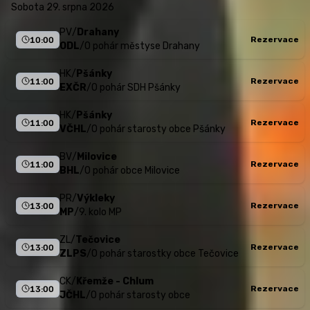
sobota 29. srpna 2026
PV
/
Drahany
Rezervace
10:00
ODL
/
O pohár městyse Drahany
HK
/
Pšánky
Rezervace
11:00
EXČR
/
O pohár SDH Pšánky
HK
/
Pšánky
Rezervace
11:00
VČHL
/
O pohár starosty obce Pšánky
BV
/
Milovice
Rezervace
11:00
BHL
/
O pohár obce Milovice
PR
/
Výkleky
Rezervace
13:00
MP
/
9. kolo MP
ZL
/
Tečovice
Rezervace
13:00
ZLPS
/
O pohár starostky obce Tečovice
CK
/
Křemže - Chlum
Rezervace
13:00
JČHL
/
O pohár starosty obce