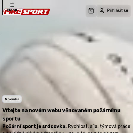
Firesport.cz
Menu
E-Shop
Přihlásit se
Články
Novinka
Vítejte na novém webu věnovaném požárnímu
sportu
Požární sport je srdcovka.
Rychlost, síla, týmová práce