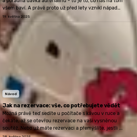
a pořádná dávka adrenalinu - to je to, co nás na tom
všem baví. A právě proto už před lety vznikl nápad
vytvořit web, který by...
19. května 2025
Návod
Jak na rezervace: vše, co potřebujete vědět
Možná právě teď sedíte u počítače s kávou v ruce a
čekáte, až se otevřou rezervace na vaši vysněnou
soutěž. Nebo už máte rezervaci a přemýšlíte, jestli ...
28. května 2025