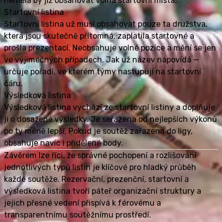
neměla by již obsahovat volná startovní místa.
Startovní listina
Startovní listina už musí obsahovat pouze ta družstva,
která jsou skutečně přítomná, zaplatila startovné a
prošla prezentací. Neobsahuje volné pozice a mění se jen
ve výjimečných případech. Jak už název napovídá —
určuje pořadí, ve kterém týmy nastupují na startovní
čáru.
Výsledková listina
Výsledková listina vychází ze startovní listiny a doplňuje
ji o dosažené výsledky. Je seřazena od nejlepších výkonů
po ty méně lepší. Pokud je soutěž zařazena do ligy,
obsahuje navíc i přidělené body.
Závěrem lze říci, že správné pochopení a rozlišování
jednotlivých typů listin je klíčové pro hladký průběh
každé soutěže. Rezervační, prezenční, startovní a
výsledková listina tvoří páteř organizační struktury a
jejich přesné vedení přispívá k férovému a
transparentnímu soutěžnímu prostředí.