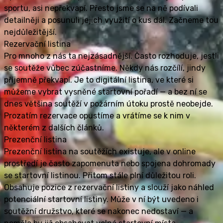
sportu, asi nepřekvapí. Přesto jsme se na ně podívali
detailněji a posunuli jejich využití o kus dál. Začneme tou
nejdůležitější.
Rezervační listina
Pro mnoho z nás ta nejzásadnější. Často rozhoduje, jestli
se soutěže vůbec zúčastníme. Někdy nás rozčílí, jindy
příjemně překvapí. Je to digitální listina, ve které si
můžeme vybrat vysněné startovní pořadí — a bez ní se
dnes většina soutěží v požárním útoku prostě neobejde.
Prozatím rezervace opustíme a vrátíme se k nim v
některém z dalších článků.
Prezenční listina
Prezenční listina na soutěžích existuje, ale v online
prostředí je často zapomenuta nebo spojena dohromady
se startovní listinou. Přitom stále plní důležitou roli.
Obsahuje pozice z rezervační listiny a slouží jako náhled
potenciální startovní listiny. Může v ní být uvedeno i
soutěžní družstvo, které se nakonec nedostaví — a